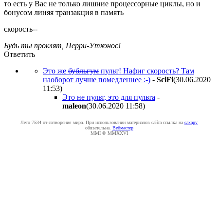
то есть у Вас не только лишние процессорные циклы, но и
бонусом линяя транзакция в память
скорость--
Будь ты проклят, Перри-Утконос!
Ответить
Это же
бубльгум
пульт! Нафиг скорость? Там
наоборот лучше помедленнее :-)
-
SciFi
(30.06.2020
11:53
)
Это не пульт, это для пульта
-
maleon
(30.06.2020 11:58
)
Лето 7534 от сотворения мира. При использовании материалов сайта ссылка на
caxapу
обязательна.
Вебмастер
MMI © MMXXVI