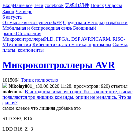
Вход
Наше всё
Теги
codebook
无线电组件
Поиск
Опросы
Закон
Четверг
6 августа
О смысле всего сущего
0xFF
Средства и методы разработки
Мобильная и беспроводная связь
Блошиный
рынок
Объявления
Микроконтроллеры
PLD, FPGA, DSP
AVR
PIC
ARM, RISC-
V
Технологии
Кибернетика, автоматика, протоколы
Схемы,
платы, компоненты
Микроконтроллеры AVR
1015064
Топик полностью
Nikolay801_
(30.06.2020 11:28, просмотров: 920)
ответил
maleon
на
В исходнике изменяю один бит в константе, в асме
появляются три лишних команды, опции не менялись. Что за
фигня?
самое клевое что лишняя добавка это
STD Z+3, R16
LDD R16, Z+3