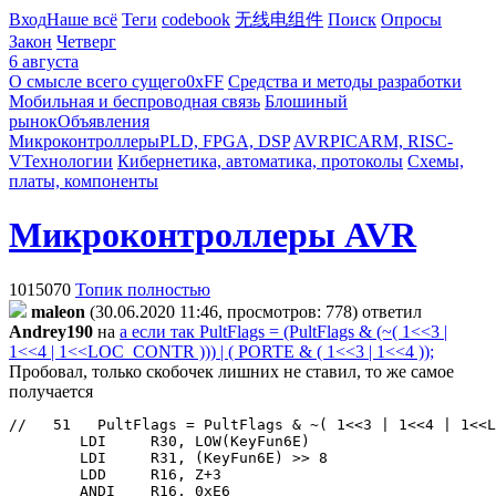
Вход
Наше всё
Теги
codebook
无线电组件
Поиск
Опросы
Закон
Четверг
6 августа
О смысле всего сущего
0xFF
Средства и методы разработки
Мобильная и беспроводная связь
Блошиный
рынок
Объявления
Микроконтроллеры
PLD, FPGA, DSP
AVR
PIC
ARM, RISC-
V
Технологии
Кибернетика, автоматика, протоколы
Схемы,
платы, компоненты
Микроконтроллеры AVR
1015070
Топик полностью
maleon
(30.06.2020 11:46, просмотров: 778)
ответил
Andrey190
на
а если так
PultFlags = (PultFlags & (~( 1<<3 |
1<<4 | 1<<LOC_CONTR ))) | ( PORTE & ( 1<<3 | 1<<4 ));
Пробовал, только скобочек лишних не ставил, то же самое
получается
//   51   PultFlags = PultFlags & ~( 1<<3 | 1<<4 | 1<<L
        LDI     R30, LOW(KeyFun6E)
        LDI     R31, (KeyFun6E) >> 8
        LDD     R16, Z+3
        ANDI    R16, 0xE6