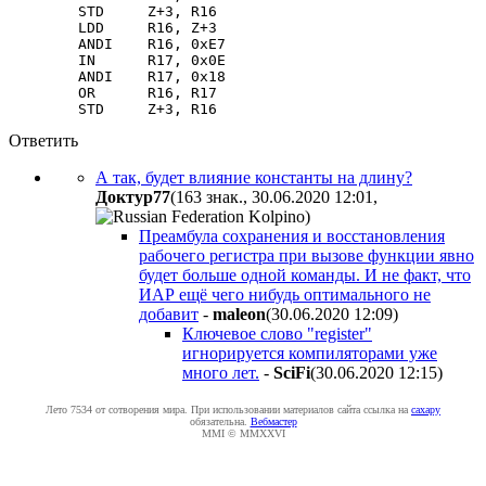
        STD     Z+3, R16
        LDD     R16, Z+3
        ANDI    R16, 0xE7
        IN      R17, 0x0E
        ANDI    R17, 0x18
        OR      R16, R17
        STD     Z+3, R16
Ответить
А так, будет влияние константы на длину?
Дoктyp77
(163 знак., 30.06.2020 12:01
,
)
Преамбула сохранения и восстановления
рабочего регистра при вызове функции явно
будет больше одной команды. И не факт, что
ИАР ещё чего нибудь оптимального не
добавит
-
maleon
(30.06.2020 12:09
)
Ключевое слово "register"
игнорируется компиляторами уже
много лет.
-
SciFi
(30.06.2020 12:15
)
Лето 7534 от сотворения мира. При использовании материалов сайта ссылка на
caxapу
обязательна.
Вебмастер
MMI © MMXXVI