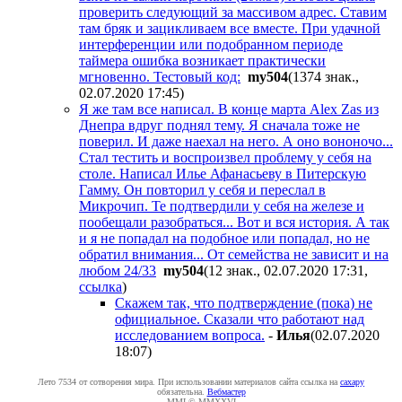
проверить следующий за массивом адрес. Ставим
там бряк и зацикливаем все вместе. При удачной
интерференции или подобранном периоде
таймера ошибка возникает практически
мгновенно. Тестовый код:
my504
(1374 знак.,
02.07.2020 17:45
)
Я же там все написал. В конце марта Alex Zas из
Днепра вдруг поднял тему. Я сначала тоже не
поверил. И даже наехал на него. А оно вононочо...
Стал тестить и воспроизвел проблему у себя на
столе. Написал Илье Афанасьеву в Питерскую
Гамму. Он повторил у себя и переслал в
Микрочип. Те подтвердили у себя на железе и
пообещали разобраться... Вот и вся история. А так
и я не попадал на подобное или попадал, но не
обратил внимания... От семейства не зависит и на
любом 24/33
my504
(12 знак., 02.07.2020 17:31
,
ссылка
)
Скажем так, что подтверждение (пока) не
официальное. Сказали что работают над
исследованием вопроса.
-
Илья
(02.07.2020
18:07
)
Лето 7534 от сотворения мира. При использовании материалов сайта ссылка на
caxapу
обязательна.
Вебмастер
MMI © MMXXVI