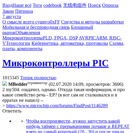
Вход
Наше всё
Теги
codebook
无线电组件
Поиск
Опросы
Закон
Пятница
7 августа
О смысле всего сущего
0xFF
Средства и методы разработки
Мобильная и беспроводная связь
Блошиный
рынок
Объявления
Микроконтроллеры
PLD, FPGA, DSP
AVR
PIC
ARM, RISC-
V
Технологии
Кибернетика, автоматика, протоколы
Схемы,
платы, компоненты
Микроконтроллеры PIC
1015345
Топик полностью
терминатор
MBedder
(02.07.2020 14:09, просмотров: 3606)
2 my504: озадачил, однако. Откуда такая информация, и про
какое семейство речь - ЕР? (я вот сам не сталкивался и в
ерратах не нашел) --
>
https://www.microchip.com/forums/FindPost/1146289
Ответить
Чтобы воспроизвести, нужно запустить какой
нибудь таймер с прерываниями почаще и REPEAT
взять не самый короткий (20...30) и после цикла