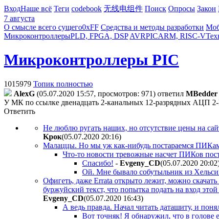
Вход
Наше всё
Теги
codebook
无线电组件
Поиск
Опросы
Закон
7 августа
О смысле всего сущего
0xFF
Средства и методы разработки
Моб
Микроконтроллеры
PLD, FPGA, DSP
AVR
PIC
ARM, RISC-V
Тех
Микроконтроллеры PIC
1015979
Топик полностью
AlexG
(05.07.2020 15:57, просмотров: 971)
ответил
MBedder
У МК по ссылке двенадцать 2-канальных 12-разрядных АЦП 
Ответить
Не люблю ругать наших, но отсутствие цены на сайт
Kpoк
(05.07.2020 20:16
)
Малаццы. Но мы уж как-нибудь постараемся ПИКами
Что-то новости тревожные насчет ПИКов пос
Спасибо!
-
Evgeny_CD
(05.07.2020 20:02
Ой. Мне бывало собутыльник из Хельсин
Офигеть, даже Errata открыто лежит, можно скачать
буржуйский текст, что попытка подать на вход это
Evgeny_CD
(05.07.2020 16:43
)
А ведь правда. Начал читать даташиту, и понял
Вот точняк! Я обнаружил, что в голове 