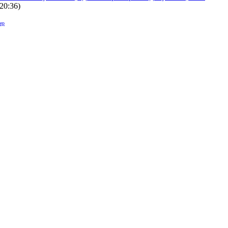
 20:36
)
ер