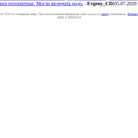
ковки непонятные. Могзи включать надо.
-
Evgeny_CD
(05.07.2020
ето 7534 от сотворения мира. При использовании материалов сайта ссылка на
caxapу
обязательна.
Вебмаст
MMI © MMXXVI