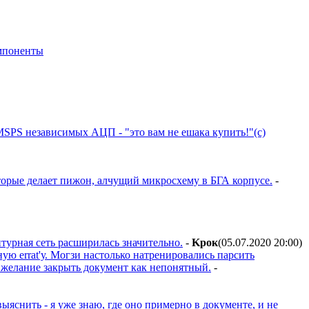
мпоненты
5-MSPS независимых АЦП - "это вам не ешака купить!"(с)
которые делает пижон, алчущий микросхему в БГА корпусе.
-
турная сеть расширилась значительно.
-
Kpoк
(05.07.2020 20:00
)
ную errat'у. Могзи настолько натренировались парсить
и желание закрыть документ как непонятный.
-
ыяснить - я уже знаю, где оно примерно в документе, и не