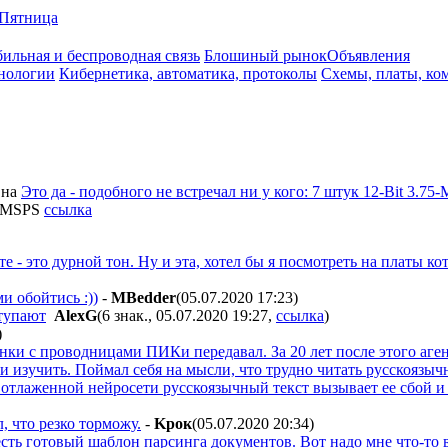
Пятница
ильная и беспроводная связь
Блошиный рынок
Объявления
нологии
Кибернетика, автоматика, протоколы
Схемы, платы, ко
на
Это да - подобного не встречал ни у кого: 7 штук 12-Bit 3.7
2-MSPS
ссылка
е - это дурной тон. Ну и эта, хотел бы я посмотреть на платы 
 обойтись :))
-
MBedder
(05.07.2020 17:23
)
тупают
AlexG
(6 знак., 05.07.2020 19:27
,
ссылка
)
)
ки с проводницами ПИКи передавал. За 20 лет после этого аген
 и изучить. Поймал себя на мысли, что трудно читать русскоязыч
й отлаженной нейросети русскоязычный текст вызывает ее сбой 
, что резко торможу.
-
Kpoк
(05.07.2020 20:34
)
есть готовый шаблон парсинга документов. Вот надо мне что-то в