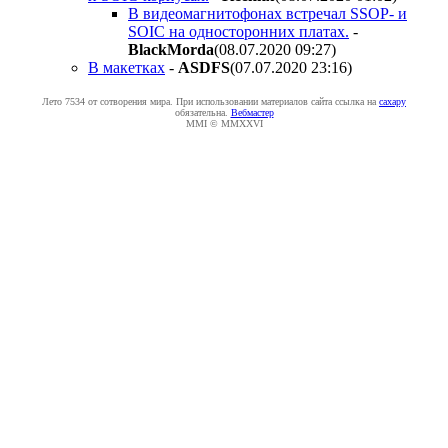
В видеомагнитофонах встречал SSOP- и
SOIC на односторонних платах.
-
BlackMorda
(08.07.2020 09:27
)
В макетках
-
ASDFS
(07.07.2020 23:16
)
Лето 7534 от сотворения мира. При использовании материалов сайта ссылка на
caxapу
обязательна.
Вебмастер
MMI © MMXXVI