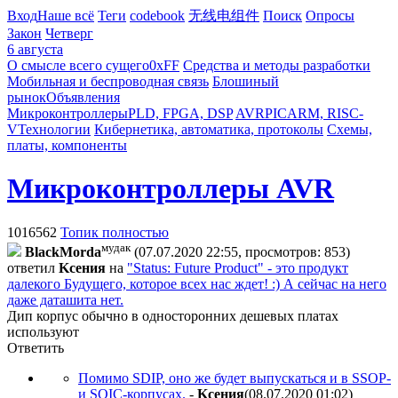
Вход
Наше всё
Теги
codebook
无线电组件
Поиск
Опросы
Закон
Четверг
6 августа
О смысле всего сущего
0xFF
Средства и методы разработки
Мобильная и беспроводная связь
Блошиный
рынок
Объявления
Микроконтроллеры
PLD, FPGA, DSP
AVR
PIC
ARM, RISC-
V
Технологии
Кибернетика, автоматика, протоколы
Схемы,
платы, компоненты
Микроконтроллеры AVR
1016562
Топик полностью
мудак
BlackMorda
(07.07.2020 22:55, просмотров: 853)
ответил
Kceния
на
"Status: Future Product" - это продукт
далекого Будущего, которое всех нас ждет! :) А сейчас на него
даже даташита нет.
Дип корпус обычно в односторонних дешевых платах
используют
Ответить
Помимо SDIP, оно же будет выпускаться и в SSOP-
и SOIC-корпусах.
-
Kceния
(08.07.2020 01:02
)