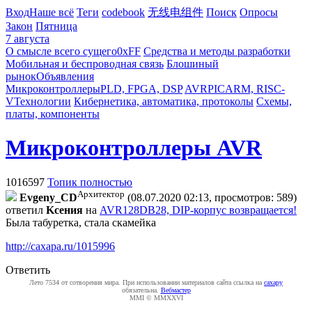
Вход
Наше всё
Теги
codebook
无线电组件
Поиск
Опросы
Закон
Пятница
7 августа
О смысле всего сущего
0xFF
Средства и методы разработки
Мобильная и беспроводная связь
Блошиный
рынок
Объявления
Микроконтроллеры
PLD, FPGA, DSP
AVR
PIC
ARM, RISC-
V
Технологии
Кибернетика, автоматика, протоколы
Схемы,
платы, компоненты
Микроконтроллеры AVR
1016597
Топик полностью
Архитектор
Evgeny_CD
(08.07.2020 02:13, просмотров: 589)
ответил
Kceния
на
AVR128DB28, DIP-корпус возвращается!
Была табуретка, стала скамейка
http://caxapa.ru/1015996
Ответить
Лето 7534 от сотворения мира. При использовании материалов сайта ссылка на
caxapу
обязательна.
Вебмастер
MMI © MMXXVI