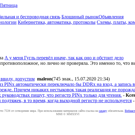
Пятница
ильная и беспроводная связь
Блошиный рынок
Объявления
нологии
Кибернетика, автоматика, протоколы
Схемы, платы, ко
на
А у меня Гугль перевёл иначе, так как оно и обстоит дело
 противоположное, но лично не проверяла. Это именно то, что в
 ввиду, допустим
maleon
(745 знак., 15.07.2020 21:34
)
 из PINx автоматически переключало бы DDRx на вход, а запись 
ежде. Причем никаких нестыковок такая реализация не порождает
 руководствах пишут, что регистр PINx только для чтения.
-
Kce
подтяжек, в то время, когда выходной регистр не используется
ето 7534 от сотворения мира. При использовании материалов сайта ссылка на
caxapу
обязательна.
Вебмаст
MMI © MMXXVI