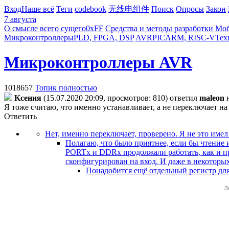
Вход
Наше всё
Теги
codebook
无线电组件
Поиск
Опросы
Закон
7 августа
О смысле всего сущего
0xFF
Средства и методы разработки
Моб
Микроконтроллеры
PLD, FPGA, DSP
AVR
PIC
ARM, RISC-V
Тех
Микроконтроллеры AVR
1018657
Топик полностью
Kceния
(15.07.2020 20:09, просмотров: 810)
ответил
maleon
Я тоже считаю, что именно устанавливает, а не переключает на
Ответить
Нет, именно переключает, проверено. Я не это имел
Полагаю, что было приятнее, если бы чтение
PORTx и DDRx продолжали работать, как и пр
сконфигурирован на вход. И даже в некоторых
Понадобится ещё отдельный регистр для 
Л