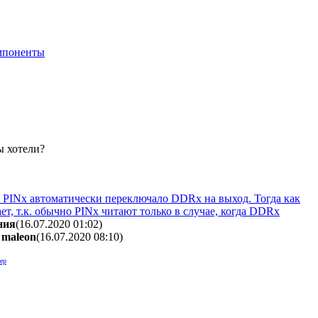
мпоненты
ы хотели?
в PINx автоматически переключало DDRx на выход. Тогда как
, т.к. обычно PINx читают только в случае, когда DDRx
ния
(16.07.2020 01:02
)
-
maleon
(16.07.2020 08:10
)
ер