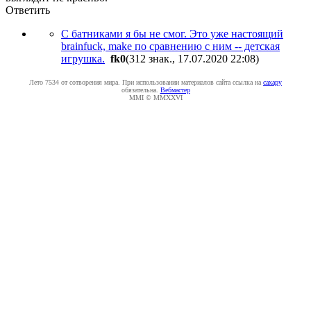
Ответить
С батниками я бы не смог. Это уже настоящий
brainfuck, make по сравнению с ним -- детская
игрушка.
fk0
(312 знак., 17.07.2020 22:08
)
Лето 7534 от сотворения мира. При использовании материалов сайта ссылка на
caxapу
обязательна.
Вебмастер
MMI © MMXXVI