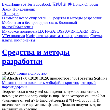
Вход
Наше всё
Теги
codebook
无线电组件
Поиск
Опросы
Закон
Понедельник
10 августа
О смысле всего сущего
0xFF
Средства и методы разработки
Мобильная и беспроводная связь
Блошиный
рынок
Объявления
Микроконтроллеры
PLD, FPGA, DSP
AVR
PIC
ARM, RISC-
V
Технологии
Кибернетика, автоматика, протоколы
Схемы,
платы, компоненты
Средства и методы
разработки
1019237
Топик полностью
AlexBi
(17.07.2020 19:29, просмотров: 483)
ответил
SciFi
на
Можно просто рихтовать мэйкфайл скриптом, который
парсит дефайн.
Теоретически я могу sed-ом выделить нужное значение, с
помощью echo и copy собрать tmp1.bat в котором call tmp2.bat
<значение от sed-а> В tmp2.bat делать if %1==1 copy r r1 И
подчистить все временные файлы. Должно получиться, но
выглядит не красиво.