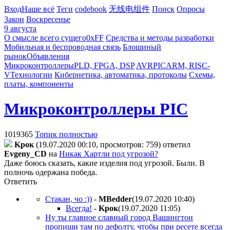
Вход
Наше всё
Теги
codebook
无线电组件
Поиск
Опросы
Закон
Воскресенье
9 августа
О смысле всего сущего
0xFF
Средства и методы разработки
Мобильная и беспроводная связь
Блошиный
рынок
Объявления
Микроконтроллеры
PLD, FPGA, DSP
AVR
PIC
ARM, RISC-
V
Технологии
Кибернетика, автоматика, протоколы
Схемы,
платы, компоненты
Микроконтроллеры PIC
1019365
Топик полностью
Kpoк
(19.07.2020 00:10, просмотров: 759)
ответил
Evgeny_CD
на
Никак Хартли под угрозой?
Даже боюсь сказать, какие изделия под угрозой. Были. В
полночь одержана победа.
Ответить
Стакан, чо :))
-
MBedder
(19.07.2020 10:40
)
Всегда!
-
Kpoк
(19.07.2020 11:05
)
Ну ты главное славный город Вашингтон
пропиши там по дефолту, чтобы при ресете всегда