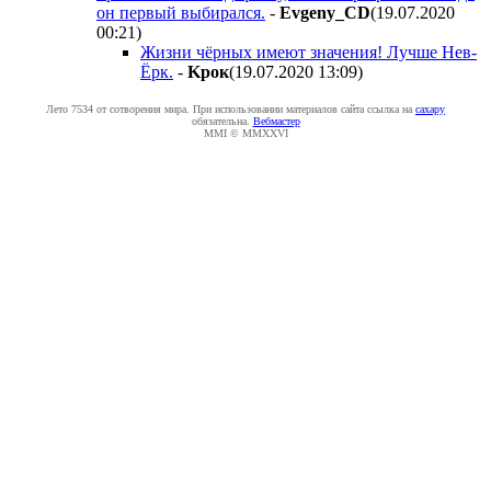
он первый выбирался.
-
Evgeny_CD
(19.07.2020
00:21
)
Жизни чёрных имеют значения! Лучше Нев-
Ёрк.
-
Kpoк
(19.07.2020 13:09
)
Лето 7534 от сотворения мира. При использовании материалов сайта ссылка на
caxapу
обязательна.
Вебмастер
MMI © MMXXVI