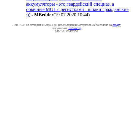
аккумуляторы - это гвардейский спецназ, а
обычные MUL с регистрами - шпаки гражданские
:))
-
MBedder
(19.07.2020 10:44
)
Лето 7534 от сотворения мира. При использовании материалов сайта ссылка на
caxapу
обязательна.
Вебмастер
MMI © MMXXVI