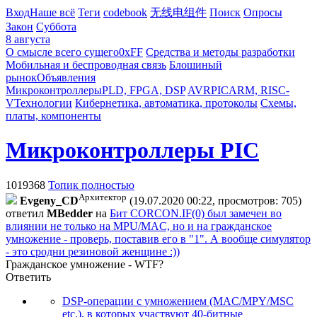
Вход
Наше всё
Теги
codebook
无线电组件
Поиск
Опросы
Закон
Суббота
8 августа
О смысле всего сущего
0xFF
Средства и методы разработки
Мобильная и беспроводная связь
Блошиный
рынок
Объявления
Микроконтроллеры
PLD, FPGA, DSP
AVR
PIC
ARM, RISC-
V
Технологии
Кибернетика, автоматика, протоколы
Схемы,
платы, компоненты
Микроконтроллеры PIC
1019368
Топик полностью
Архитектор
Evgeny_CD
(19.07.2020 00:22, просмотров: 705)
ответил
MBedder
на
Бит CORCON.IF(0) был замечен во
влиянии не только на MPU/MAC, но и на гражданское
умножение - проверь, поставив его в "1". А вообще симулятор
- это сродни резиновой женщине :))
Гражданское умножение - WTF?
Ответить
DSP-операции с умножением (MAC/MPY/MSC
etc.), в которых участвуют 40-битные