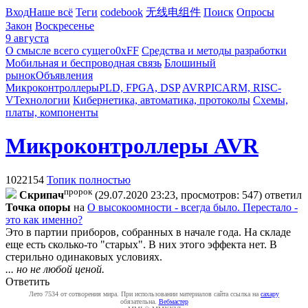
Вход
Наше всё
Теги
codebook
无线电组件
Поиск
Опросы
Закон
Воскресенье
9 августа
О смысле всего сущего
0xFF
Средства и методы разработки
Мобильная и беспроводная связь
Блошиный
рынок
Объявления
Микроконтроллеры
PLD, FPGA, DSP
AVR
PIC
ARM, RISC-
V
Технологии
Кибернетика, автоматика, протоколы
Схемы,
платы, компоненты
Микроконтроллеры AVR
1022154
Топик полностью
пророк
Cкpипaч
(29.07.2020 23:23, просмотров: 547)
ответил
Toчкa oпopы
на
О высокоомности - всегда было. Перестало -
это как именно?
Это в партии приборов, собранных в начале года. На складе
еще есть сколько-то "старых". В них этого эффекта нет. В
стерильно одинаковых условиях.
... но не любой ценой.
Ответить
Лето 7534 от сотворения мира. При использовании материалов сайта ссылка на
caxapу
обязательна.
Вебмастер