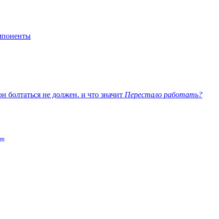
мпоненты
н болтаться не должен. и что значит
Перестало работать?
ер