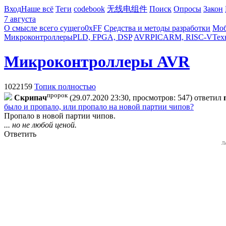
Вход
Наше всё
Теги
codebook
无线电组件
Поиск
Опросы
Закон
7 августа
О смысле всего сущего
0xFF
Средства и методы разработки
Моб
Микроконтроллеры
PLD, FPGA, DSP
AVR
PIC
ARM, RISC-V
Тех
Микроконтроллеры AVR
1022159
Топик полностью
пророк
Cкpипaч
(29.07.2020 23:30, просмотров: 547)
ответил
было и пропало, или пропало на новой партии чипов?
Пропало в новой партии чипов.
... но не любой ценой.
Ответить
Л