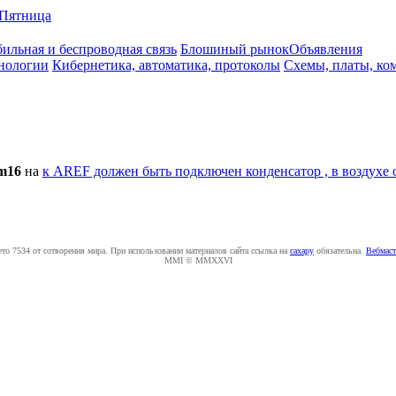
Пятница
ильная и беспроводная связь
Блошиный рынок
Объявления
нологии
Кибернетика, автоматика, протоколы
Схемы, платы, ко
m16
на
к AREF должен быть подключен конденсатор , в воздухе о
ето 7534 от сотворения мира. При использовании материалов сайта ссылка на
caxapу
обязательна.
Вебмаст
MMI © MMXXVI