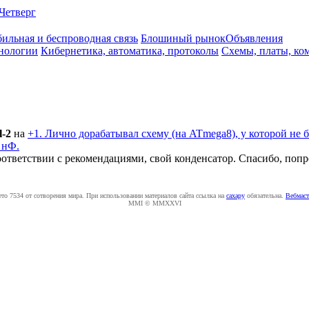
Четверг
ильная и беспроводная связь
Блошиный рынок
Объявления
нологии
Кибернетика, автоматика, протоколы
Схемы, платы, ко
il-2
на
+1. Лично дорабатывал схему (на ATmega8), у которой не
 нФ.
соответствии с рекомендациями, свой конденсатор. Спасибо, поп
ето 7534 от сотворения мира. При использовании материалов сайта ссылка на
caxapу
обязательна.
Вебмаст
MMI © MMXXVI