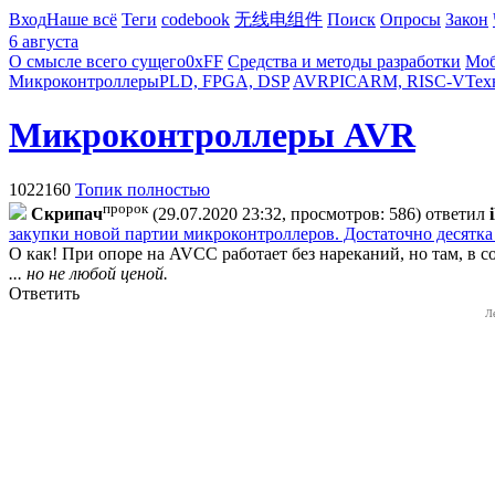
Вход
Наше всё
Теги
codebook
无线电组件
Поиск
Опросы
Закон
6 августа
О смысле всего сущего
0xFF
Средства и методы разработки
Моб
Микроконтроллеры
PLD, FPGA, DSP
AVR
PIC
ARM, RISC-V
Тех
Микроконтроллеры AVR
1022160
Топик полностью
пророк
Cкpипaч
(29.07.2020 23:32, просмотров: 586)
ответил
закупки новой партии микроконтроллеров. Достаточно десятка
О как! При опоре на AVCC работает без нареканий, но там, в 
... но не любой ценой.
Ответить
Л