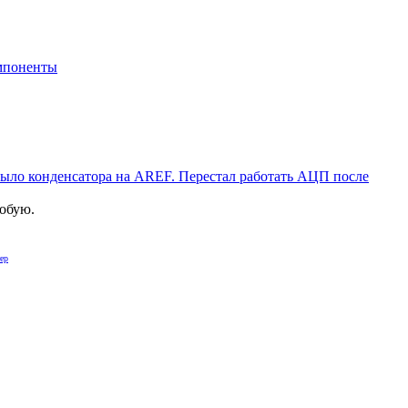
мпоненты
 было конденсатора на AREF. Перестал работать АЦП после
робую.
ер