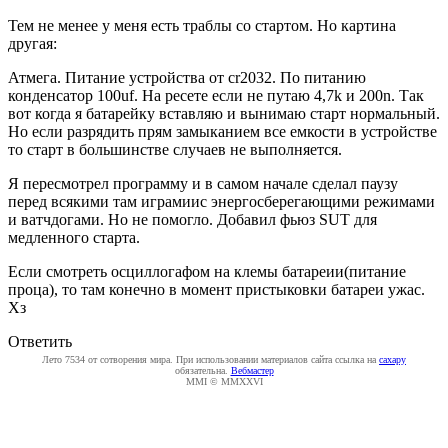
Тем не менее у меня есть траблы со стартом. Но картина
другая:
Атмега. Питание устройства от cr2032. По питанию
конденсатор 100uf. На ресете если не путаю 4,7k и 200n. Так
вот когда я батарейку вставляю и вынимаю старт нормальный.
Но если разрядить прям замыканием все емкости в устройстве
то старт в большинстве случаев не выполняется.
Я пересмотрел программу и в самом начале сделал паузу
перед всякими там играмиис энергосберегающими режимами
и ватчдогами. Но не помогло. Добавил фьюз SUT для
медленного старта.
Если смотреть осциллогафом на клемы батареии(питание
проца), то там конечно в момент пристыковки батареи ужас.
Хз
Ответить
Лето 7534 от сотворения мира. При использовании материалов сайта ссылка на
caxapу
обязательна.
Вебмастер
MMI © MMXXVI