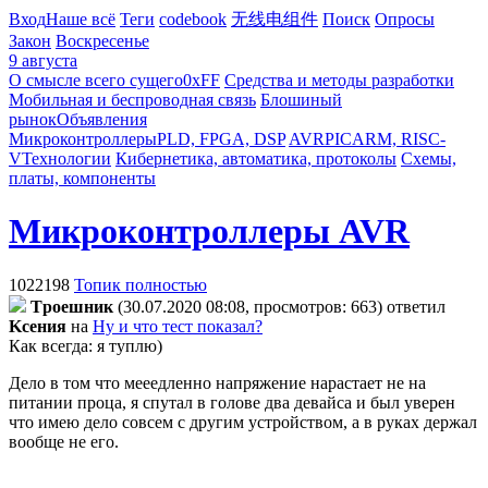
Вход
Наше всё
Теги
codebook
无线电组件
Поиск
Опросы
Закон
Воскресенье
9 августа
О смысле всего сущего
0xFF
Средства и методы разработки
Мобильная и беспроводная связь
Блошиный
рынок
Объявления
Микроконтроллеры
PLD, FPGA, DSP
AVR
PIC
ARM, RISC-
V
Технологии
Кибернетика, автоматика, протоколы
Схемы,
платы, компоненты
Микроконтроллеры AVR
1022198
Топик полностью
Tpoeшник
(30.07.2020 08:08, просмотров: 663)
ответил
Kceния
на
Ну и что тест показал?
Как всегда: я туплю)
Дело в том что мееедленно напряжение нарастает не на
питании проца, я спутал в голове два девайса и был уверен
что имею дело совсем с другим устройством, а в руках держал
вообще не его.