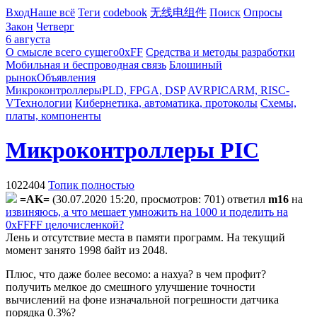
Вход
Наше всё
Теги
codebook
无线电组件
Поиск
Опросы
Закон
Четверг
6 августа
О смысле всего сущего
0xFF
Средства и методы разработки
Мобильная и беспроводная связь
Блошиный
рынок
Объявления
Микроконтроллеры
PLD, FPGA, DSP
AVR
PIC
ARM, RISC-
V
Технологии
Кибернетика, автоматика, протоколы
Схемы,
платы, компоненты
Микроконтроллеры PIC
1022404
Топик полностью
=AK=
(30.07.2020 15:20, просмотров: 701)
ответил
m16
на
извиняюсь, а что мешает умножить на 1000 и поделить на
0xFFFF целочисленкой?
Лень и отсутствие места в памяти программ. На текущий
момент занято 1998 байт из 2048.
Плюс, что даже более весомо: а нахуа? в чем профит?
получить мелкое до смешного улучшение точности
вычислений на фоне изначальной погрешности датчика
порядка 0.3%?