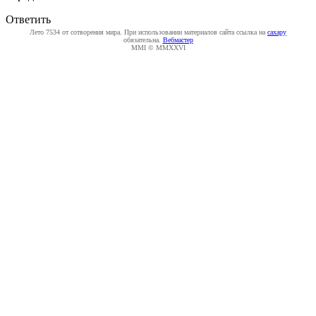
Ответить
Лето 7534 от сотворения мира. При использовании материалов сайта ссылка на
caxapу
обязательна.
Вебмастер
MMI © MMXXVI