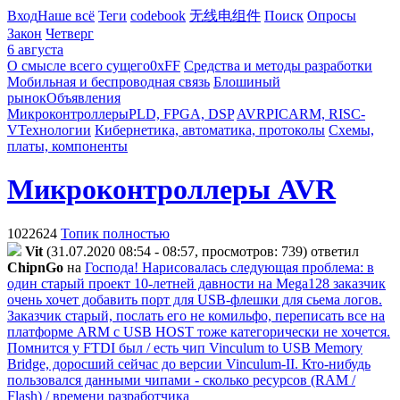
Вход
Наше всё
Теги
codebook
无线电组件
Поиск
Опросы
Закон
Четверг
6 августа
О смысле всего сущего
0xFF
Средства и методы разработки
Мобильная и беспроводная связь
Блошиный
рынок
Объявления
Микроконтроллеры
PLD, FPGA, DSP
AVR
PIC
ARM, RISC-
V
Технологии
Кибернетика, автоматика, протоколы
Схемы,
платы, компоненты
Микроконтроллеры AVR
1022624
Топик полностью
Vit
(31.07.2020 08:54 - 08:57, просмотров: 739)
ответил
ChipnGo
на
Господа! Нарисовалась следующая проблема: в
один старый проект 10-летней давности на Mega128 заказчик
очень хочет добавить порт для USB-флешки для сьема логов.
Заказчик старый, послать его не комильфо, переписать все на
платформе ARM c USB HOST тоже категорически не хочется.
Помнится у FTDI был / есть чип Vinculum to USB Memory
Bridge, доросший сейчас до версии Vinculum-II. Кто-нибудь
пользовался данными чипами - сколько ресурсов (RAM /
Flash) / времени разработчика