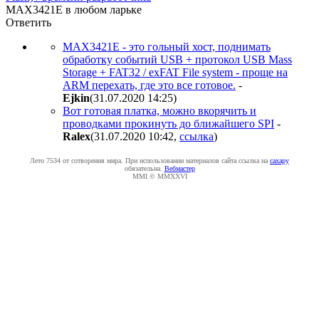
MAX3421E в любом ларьке
Ответить
MAX3421E - это гольный хост, поднимать
обработку событий USB + протокол USB Mass
Storage + FAT32 / exFAT File system - проще на
ARM перехать, где это все готовое.
-
Ejkin
(31.07.2020 14:25
)
Вот готовая платка, можно вкорячить и
проводками прокинуть до ближайшего SPI
-
Ralex
(31.07.2020 10:42
,
ссылка
)
Лето 7534 от сотворения мира. При использовании материалов сайта ссылка на
caxapу
обязательна.
Вебмастер
MMI © MMXXVI