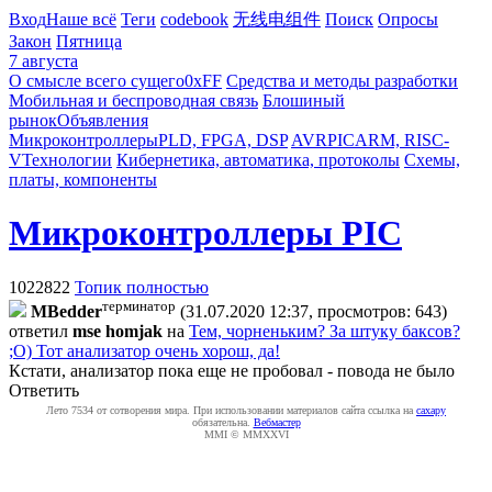
Вход
Наше всё
Теги
codebook
无线电组件
Поиск
Опросы
Закон
Пятница
7 августа
О смысле всего сущего
0xFF
Средства и методы разработки
Мобильная и беспроводная связь
Блошиный
рынок
Объявления
Микроконтроллеры
PLD, FPGA, DSP
AVR
PIC
ARM, RISC-
V
Технологии
Кибернетика, автоматика, протоколы
Схемы,
платы, компоненты
Микроконтроллеры PIC
1022822
Топик полностью
терминатор
MBedder
(31.07.2020 12:37, просмотров: 643)
ответил
mse homjak
на
Тем, чорненьким? За штуку баксов?
;О) Тот анализатор очень хорош, да!
Кстати, анализатор пока еще не пробовал - повода не было
Ответить
Лето 7534 от сотворения мира. При использовании материалов сайта ссылка на
caxapу
обязательна.
Вебмастер
MMI © MMXXVI