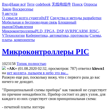
Вход
Наше всё
Теги
codebook
无线电组件
Поиск
Опросы
Закон
Воскресенье
9 августа
О смысле всего сущего
0xFF
Средства и методы разработки
Мобильная и беспроводная связь
Блошиный
рынок
Объявления
Микроконтроллеры
PLD, FPGA, DSP
AVR
PIC
ARM, RISC-
V
Технологии
Кибернетика, автоматика, протоколы
Схемы,
платы, компоненты
Микроконтроллеры PIC
1023158
Топик полностью
=AK=
(01.08.2020 02:32, просмотров: 787)
ответил
klown1
на
нет коллега, пальцем в небо это вы...
Разжую еще раз, поскольку вижу, что с первого раза до вас
ничего не доходит.
"Принципиальной схемы прибора" как таковой не существует
по причине ненадобности. Прибор состоит из двух узлов, для
каждого из них существует своя принципиальная схема:
- печатной платы логгера