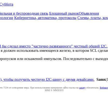
Суббота
ильная и беспроводная связь
Блошиный рынок
Объявления
нологии
Кибернетика, автоматика, протоколы
Схемы, платы, ко
Я бы сделал вместо "частично развязанного" честный общий I2C.
то я должен использовать имеющееся железо, в котором SCL сдел
 пропусков или искажений импульсов. Последовательно с выход
, чтобы получить честную I2C-шину с двумя девайсами.
Samx
(
ето 7534 от сотворения мира. При использовании материалов сайта ссылка на
caxapу
обязательна.
Вебмаст
MMI © MMXXVI