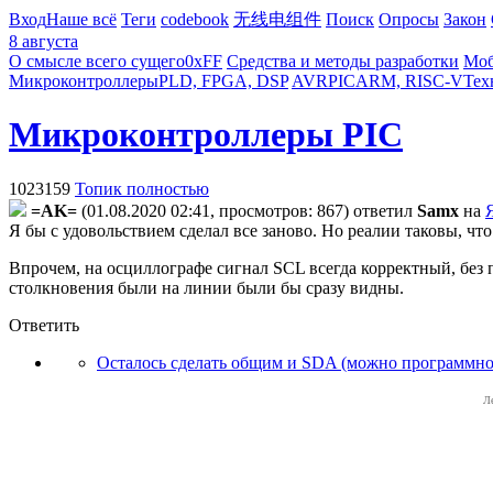
Вход
Наше всё
Теги
codebook
无线电组件
Поиск
Опросы
Закон
8 августа
О смысле всего сущего
0xFF
Средства и методы разработки
Моб
Микроконтроллеры
PLD, FPGA, DSP
AVR
PIC
ARM, RISC-V
Тех
Микроконтроллеры PIC
1023159
Топик полностью
=AK=
(01.08.2020 02:41, просмотров: 867)
ответил
Samx
на
Я бы с удовольствием сделал все заново. Но реалии таковы, ч
Впрочем, на осциллографе сигнал SCL всегда корректный, без
столкновения были на линии были бы сразу видны.
Ответить
Осталось сделать общим и SDA (можно программно)
Л