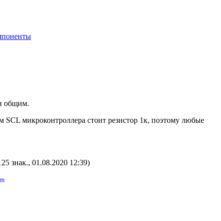
мпоненты
ан общим.
ом SCL микроконтроллера стоит резистор 1к, поэтому любые
125 знак., 01.08.2020 12:39
)
ер