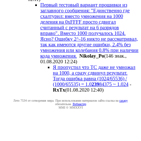
Первый тестовый вариант прошивки из
заглавного сообщения: "Единственно где
схалтурил: вместо умножения на 1000
деления на 0xFFFF просто сдвигал
считанный с результат на 6 разрядов
вправо". Вместо 1000 получалось 1024.
Ясно? Ошибку 2^-16 никто не рассматривал,
так как имеются другие ошибки, 2.4% без
умножения или колебания 0.8% при наличии
кода умножения.
Nikolay_Po
(146 знак.,
01.08.2020 12:24
)
Я пропустил что ТС даже не умножал
на 1000, а сразу сдвинул результат.
Тогда ошибка равна (1024/65536) /
(1000/65535) = 1.0
239
84375 ~ 1.024
-
RxTx
(01.08.2020 12:40
)
Лето 7534 от сотворения мира. При использовании материалов сайта ссылка на
caxapу
обязательна.
Вебмастер
MMI © MMXXVI