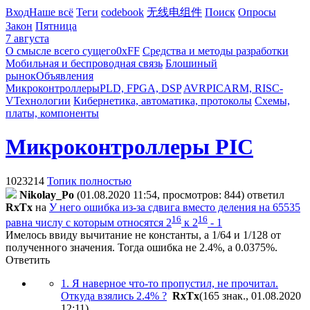
Вход
Наше всё
Теги
codebook
无线电组件
Поиск
Опросы
Закон
Пятница
7 августа
О смысле всего сущего
0xFF
Средства и методы разработки
Мобильная и беспроводная связь
Блошиный
рынок
Объявления
Микроконтроллеры
PLD, FPGA, DSP
AVR
PIC
ARM, RISC-
V
Технологии
Кибернетика, автоматика, протоколы
Схемы,
платы, компоненты
Микроконтроллеры PIC
1023214
Топик полностью
Nikolay_Po
(01.08.2020 11:54, просмотров: 844)
ответил
RxTx
на
У него ошибка из-за сдвига вместо деления на 65535
16
16
равна числу с которым относятся 2
к 2
- 1
Имелось ввиду вычитание не константы, а 1/64 и 1/128 от
полученного значения. Тогда ошибка не 2.4%, а 0.0375%.
Ответить
1. Я наверное что-то пропустил, не прочитал.
Откуда взялись 2.4% ?
RxTx
(165 знак., 01.08.2020
12:11
)