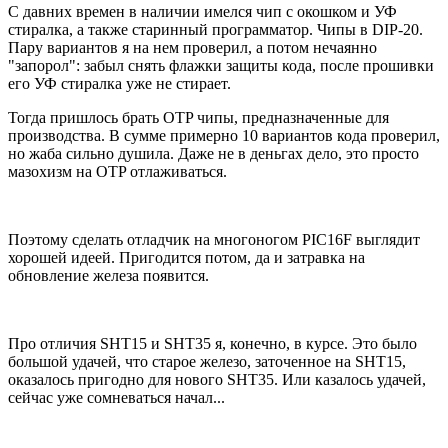
С давних времен в наличии имелся чип с окошком и УФ
стиралка, а также старинный программатор. Чипы в DIP-20.
Пару вариантов я на нем проверил, а потом нечаянно
"запорол": забыл снять флажки защиты кода, после прошивки
его УФ стиралка уже не стирает.
Тогда пришлось брать OTP чипы, предназначенные для
производства. В сумме примерно 10 вариантов кода проверил,
но жаба сильно душила. Даже не в деньгах дело, это просто
мазохизм на OTP отлаживаться.
Поэтому сделать отладчик на многоногом PIC16F выглядит
хорошей идеей. Пригодится потом, да и затравка на
обновление железа появится.
Про отличия SHT15 и SHT35 я, конечно, в курсе. Это было
большой удачей, что старое железо, заточенное на SHT15,
оказалось пригодно для нового SHT35. Или казалось удачей,
сейчас уже сомневаться начал...