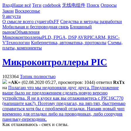
Вход
Наше всё
Теги
codebook
无线电组件
Поиск
Опросы
Закон
Воскресенье
9 августа
О смысле всего сущего
0xFF
Средства и методы разработки
Мобильная и беспроводная связь
Блошиный
рынок
Объявления
Микроконтроллеры
PLD, FPGA, DSP
AVR
PIC
ARM, RISC-
V
Технологии
Кибернетика, автоматика, протоколы
Схемы,
платы, компоненты
Микроконтроллеры PIC
1023364
Топик полностью
=AK=
(02.08.2020 05:27, просмотров: 1044)
ответил
RxTx
на
Полагаю что мы недопоняли друг друга. Предложение
выше было не предложением сделать новую версию
устройства. Я не в курсе как вы отлаживаетесь с PIC16C770
(напишите как?). Поэтому предлагал, на ляп-тяп, быстренько
справиться хотя бы с проблемой отладки. Напаяв новый чип
временно для отладки либо на проводниках, либо соорудив
панельку-переходник.
Как отлаживаюсь - смех и слезы.