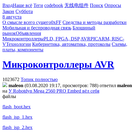
Вход
Наше всё
Теги
codebook
无线电组件
Поиск
Опросы
Закон
Суббота
8 августа
О смысле всего сущего
0xFF
Средства и методы разработки
Мобильная и беспроводная связь
Блошиный
рынок
Объявления
Микроконтроллеры
PLD, FPGA, DSP
AVR
PIC
ARM, RISC-
V
Технологии
Кибернетика, автоматика, протоколы
Схемы,
платы, компоненты
Микроконтроллеры AVR
1023672
Топик полностью
maleon
(03.08.2020 19:17, просмотров: 788)
ответил
maleon
на
У Robotdyn Mega 2560 PRO Embed вёл себя
файлы
flash_boot.hex
flash_isp_1.hex
flash_isp_2.hex