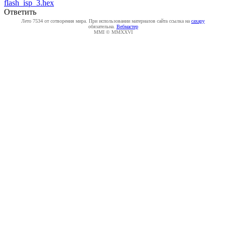
flash_isp_3.hex
Ответить
Лето 7534 от сотворения мира. При использовании материалов сайта ссылка на
caxapу
обязательна.
Вебмастер
MMI © MMXXVI