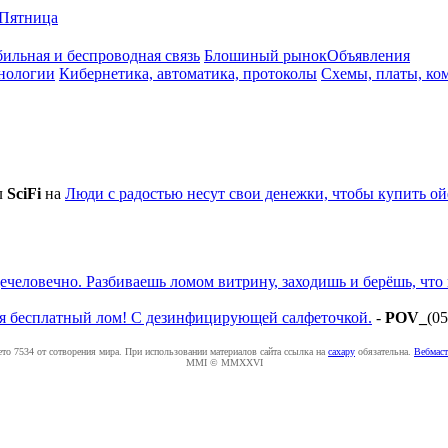
Пятница
ильная и беспроводная связь
Блошиный рынок
Объявления
нологии
Кибернетика, автоматика, протоколы
Схемы, платы, ко
л
SciFi
на
Люди с радостью несут свои денежки, чтобы купить ой
ечеловечно. Разбиваешь ломом витрину, заходишь и берёшь, что
ся бесплатный лом! С дезинфицирующей салфеточкой.
-
POV_
(05
ето 7534 от сотворения мира. При использовании материалов сайта ссылка на
caxapу
обязательна.
Вебмаст
MMI © MMXXVI