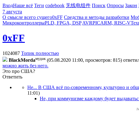
Вход
Наше всё
Теги
codebook
无线电组件
Поиск
Опросы
Закон
7 августа
О смысле всего сущего
0xFF
Средства и методы разработки
Моб
Микроконтроллеры
PLD, FPGA, DSP
AVR
PIC
ARM, RISC-V
Тех
0xFF
1024087
Топик полностью
мудак
BlackMorda
(05.08.2020 11:00, просмотров: 815)
ответи
можно жить без него.
Это про США?
Ответить
Не... В США всё по-современному, культурно и общ
11:01
)
Не, при коммунизме каждому будет выдавать
Л