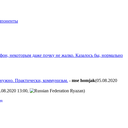
мпоненты
фон, некоторым даже почку не жалко. Казалось бы, нормально
 нужно. Практически, коммунизьм.
-
mse homjak
(05.08.2020
.08.2020 13:00
,
)
ер