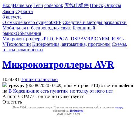
Вход
Наше всё
Теги
codebook
无线电组件
Поиск
Опросы
Закон
Суббота
8 августа
О смысле всего сущего
0xFF
Средства и методы разработки
Мобильная и беспроводная связь
Блошиный
рынок
Объявления
Микроконтроллеры
PLD, FPGA, DSP
AVR
PIC
ARM, RISC-
V
Технологии
Кибернетика, автоматика, протоколы
Схемы,
платы, компоненты
Микроконтроллеры AVR
1024381
Топик полностью
vpv.vpv
(06.08.2020 07:49, просмотров: 710)
ответил
maleon
на
В Кодевижине есть пунктик но толку от него нет
А порт СОМ77 - он точно существует?
Ответить
Лето 7534 от сотворения мира. При использовании материалов сайта ссылка на
caxapу
обязательна.
Вебмастер
MMI © MMXXVI