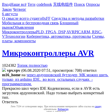
Вход
Наше всё
Теги
codebook
无线电组件
Поиск
Опросы
Закон
Четверг
6 августа
О смысле всего сущего
0xFF
Средства и методы разработки
Мобильная и беспроводная связь
Блошиный
рынок
Объявления
Микроконтроллеры
PLD, FPGA, DSP
AVR
PIC
ARM, RISC-
V
Технологии
Кибернетика, автоматика, протоколы
Схемы,
платы, компоненты
Микроконтроллеры AVR
1024382
Топик полностью
vpv.vpv
(06.08.2020 07:51, просмотров: 708)
ответил
m16_home
на
через ардуиновский бутлодер МК можно шить
только из arduino IDE. во всех остальных случаях -
программатором.
Прекрасно шил через IDE Кодевизиона, если в AVR есть
загрузчик ардуиновский. Надо только выбрать конкретный
тип.
Ответить
Лето 7534 от сотворения мира. При использовании материалов сайта ссылка на
caxapу
обязательна.
Вебмастер
MMI © MMXXVI