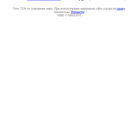
Лето 7534 от сотворения мира. При использовании материалов сайта ссылка на
caxapу
обязательна.
Вебмастер
MMI © MMXXVI