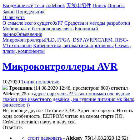
Вход
Наше всё
Теги
codebook
无线电组件
Поиск
Опросы
Закон
Понедельник
10 августа
О смысле всего сущего
0xFF
Средства и методы разработки
Мобильная и беспроводная связь
Блошиный
рынок
Объявления
Микроконтроллеры
PLD, FPGA, DSP
AVR
PIC
ARM, RISC-
V
Технологии
Кибернетика, автоматика, протоколы
Схемы,
платы, компоненты
Микроконтроллеры AVR
1027020
Топик полностью
Tpoeшник
(14.08.2020 12:46, просмотров: 800)
ответил
Aleksey_75
на
адрес паркуешь ?? я так понимаю очередные
грабли уже известного девайса , на гуляние питания мк было
фиолетово ))
Не, вообще другое. Питание 3,3В. Адрес не паркую. Но есть
одна особенность: ЕЕПРОМ читаю на самом старте ПО.
Сейчас поставил паузу в пару сек.
Ответить
стоит парковать
-
Aleksey_75
(14.08.2020 12:52
)