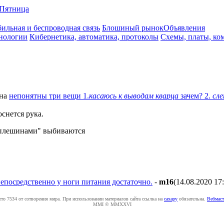
Пятница
ильная и беспроводная связь
Блошиный рынок
Объявления
нологии
Кибернетика, автоматика, протоколы
Схемы, платы, ко
на
непонятны три вещи 1.
касаюсь к выводам кварца
зачем? 2.
сл
оснется рука.
роплешинами" выбиваются
непосредственно у ноги питания достаточно.
-
m16
(14.08.2020 17
ето 7534 от сотворения мира. При использовании материалов сайта ссылка на
caxapу
обязательна.
Вебмаст
MMI © MMXXVI