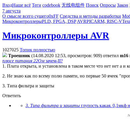
Вход
Наше всё
Теги
codebook
无线电组件
Поиск
Опросы
Закон
7 августа
О смысле всего сущего
0xFF
Средства и методы разработки
Моб
Микроконтроллеры
PLD, FPGA, DSP
AVR
PIC
ARM, RISC-V
Тех
Микроконтроллеры AVR
1027025
Топик полностью
Tpoeшник
(14.08.2020 12:53, просмотров: 909)
ответил
m16
плюсе питания 22Ом
зачем-II?
1. Плата открыта, и установлена в таком месте что нет нет а и к
2. Не знаю как по всему полю памяти, но первые 50 ячеек "п
3. Типа фильтра и защиты
Ответить
3. Типа фильтра и защиты
глупость какая. 0,1мкф 
Л