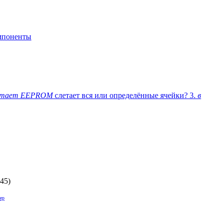
мпоненты
етает EEPROM
слетает вся или определённые ячейки? 3.
в
:45
)
ер