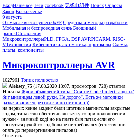
Вход
Наше всё
Теги
codebook
无线电组件
Поиск
Опросы
Закон
Воскресенье
9 августа
О смысле всего сущего
0xFF
Средства и методы разработки
Мобильная и беспроводная связь
Блошиный
рынок
Объявления
Микроконтроллеры
PLD, FPGA, DSP
AVR
PIC
ARM, RISC-
V
Технологии
Кибернетика, автоматика, протоколы
Схемы,
платы, компоненты
Микроконтроллеры AVR
1027961
Топик полностью
Aleksey_75
(17.08.2020 13:07, просмотров: 728)
ответил
Илья
на
Ждем объявлений типа "Снятие Code Protect защиты/
бит мизинцем левой руки. Не дорого". Есть же методики
разлачивание через глитчи по питанию ))
на первых хенде акцент были штатные магнитолы закрытые
кодом, типа если обесточивали тачку то при подключении
нужен 4 значный код! но на плате был пятак если его
коснуться рукой то код больше не требовался (естественно
опять до передергивания питалова)
Ответить