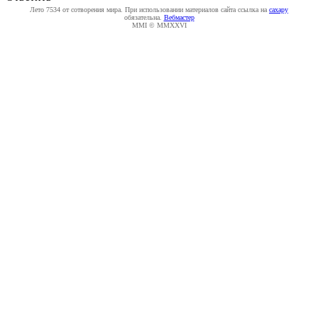
Лето 7534 от сотворения мира. При использовании материалов сайта ссылка на
caxapу
обязательна.
Вебмастер
MMI © MMXXVI