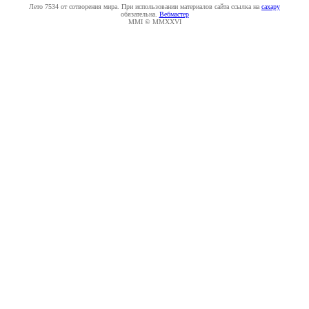
Лето 7534 от сотворения мира. При использовании материалов сайта ссылка на
caxapу
обязательна.
Вебмастер
MMI © MMXXVI