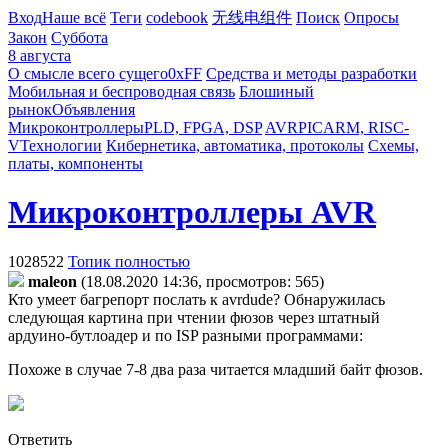
Вход
Наше всё
Теги
codebook
无线电组件
Поиск
Опросы
Закон
Суббота
8 августа
О смысле всего сущего
0xFF
Средства и методы разработки
Мобильная и беспроводная связь
Блошиный
рынок
Объявления
Микроконтроллеры
PLD, FPGA, DSP
AVR
PIC
ARM, RISC-
V
Технологии
Кибернетика, автоматика, протоколы
Схемы,
платы, компоненты
Микроконтроллеры AVR
1028522
Топик полностью
maleon
(18.08.2020 14:36, просмотров: 565)
Кто умеет багрепорт послать к avrdude? Обнаружилась
следующая картина при чтении фюзов через штатный
ардуино-бутлоадер и по ISP разными программами:
Похоже в случае 7-8 два раза читается младший байт фюзов.
Ответить