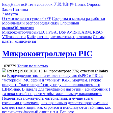
Вход
Наше всё
Теги
codebook
无线电组件
Поиск
Опросы
Закон
Пятница
7 августа
О смысле всего сущего
0xFF
Средства и методы разработки
Мобильная и беспроводная связь
Блошиный
рынок
Объявления
Микроконтроллеры
PLD, FPGA, DSP
AVR
PIC
ARM, RISC-
V
Технологии
Кибернетика, автоматика, протоколы
Схемы,
платы, компоненты
Микроконтроллеры PIC
1028779
Топик полностью
RxTx
(19.08.2020 13:14, просмотров: 776)
ответил
shindax
на
В преддверии зимы разжился по случаю dsPIC и PIC24
"моторной" MC серии и "умным" IGBT модулем. Нужно
получить "настоящую" синусоиду с использованием его
ШИМ-пар. В идеале для трехфазной нагрузки ( асинхронник )
, а пока хотя-бы просто чтобы зажечь лампу накаливания.
Поделитесь пожалуйста материалами, а лучше всего
готовыми примерами, как правильно делается программный
код для таких задач, как строятся и используются таблицы, как
реализуется фазовый сдвиг и.т.д. Все, что