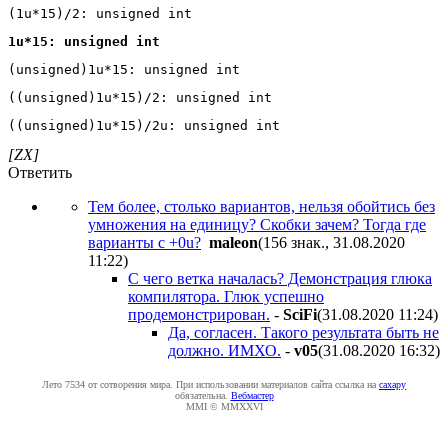
((unsigned)1u*15)/2u: unsigned int
[ZX]
Ответить
Тем более, столько вариантов, нельзя обойтись без
умножения на единицу? Скобки зачем? Тогда где
варианты с +0u?
maleon
(156 знак., 31.08.2020
11:22
)
С чего ветка началась? Демонстрация глюка
компилятора. Глюк успешно
продемонстрирован.
-
SciFi
(31.08.2020 11:24
)
Да, согласен. Такого результата быть не
должно. ИМХО.
-
v05
(31.08.2020 16:32
)
Лето 7534 от сотворения мира. При использовании материалов сайта ссылка на
caxapу
обязательна.
Вебмастер
MMI © MMXXVI