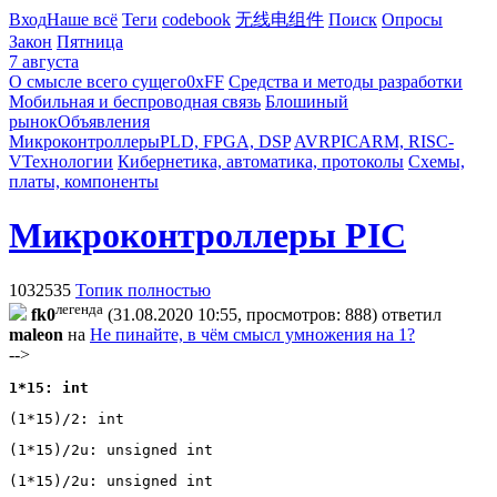
Вход
Наше всё
Теги
codebook
无线电组件
Поиск
Опросы
Закон
Пятница
7 августа
О смысле всего сущего
0xFF
Средства и методы разработки
Мобильная и беспроводная связь
Блошиный
рынок
Объявления
Микроконтроллеры
PLD, FPGA, DSP
AVR
PIC
ARM, RISC-
V
Технологии
Кибернетика, автоматика, протоколы
Схемы,
платы, компоненты
Микроконтроллеры PIC
1032535
Топик полностью
легенда
fk0
(31.08.2020 10:55, просмотров: 888)
ответил
maleon
на
Не пинайте, в чём смысл умножения на 1?
-->