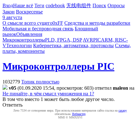
Вход
Наше всё
Теги
codebook
无线电组件
Поиск
Опросы
Закон
Воскресенье
9 августа
О смысле всего сущего
0xFF
Средства и методы разработки
Мобильная и беспроводная связь
Блошиный
рынок
Объявления
Микроконтроллеры
PLD, FPGA, DSP
AVR
PIC
ARM, RISC-
V
Технологии
Кибернетика, автоматика, протоколы
Схемы,
платы, компоненты
Микроконтроллеры PIC
1032779
Топик полностью
v05
(01.09.2020 15:54, просмотров: 603)
ответил
maleon
на
Не пинайте, в чём смысл умножения на 1?
В том что вместо 1 может быть любое другое число.
Ответить
Лето 7534 от сотворения мира. При использовании материалов сайта ссылка на
caxapу
обязательна.
Вебмастер
MMI © MMXXVI