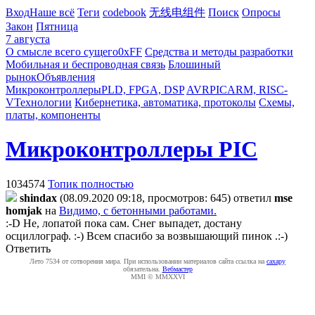
Вход
Наше всё
Теги
codebook
无线电组件
Поиск
Опросы
Закон
Пятница
7 августа
О смысле всего сущего
0xFF
Средства и методы разработки
Мобильная и беспроводная связь
Блошиный
рынок
Объявления
Микроконтроллеры
PLD, FPGA, DSP
AVR
PIC
ARM, RISC-
V
Технологии
Кибернетика, автоматика, протоколы
Схемы,
платы, компоненты
Микроконтроллеры PIC
1034574
Топик полностью
shindax
(08.09.2020 09:18, просмотров: 645)
ответил
mse
homjak
на
Видимо, с бетонными работами.
:-D Не, лопатой пока сам. Снег выпадет, достану
осциллограф. :-) Всем спасибо за возвышающий пинок .:-)
Ответить
Лето 7534 от сотворения мира. При использовании материалов сайта ссылка на
caxapу
обязательна.
Вебмастер
MMI © MMXXVI