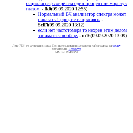
осциллограф соврёт на один процент не моргнув
глазом.
-
fk0
(09.09.2020 12:55
)
Нормальный ВЧ анализатор спектра может
показать 1 ppm, не напрягаясь.
-
SciFi
(09.09.2020 13:12
)
если нет частотомера то нехрен этим делом
заниматься вообще.
-
m16
(09.09.2020 13:09
)
Лето 7534 от сотворения мира. При использовании материалов сайта ссылка на
caxapу
обязательна.
Вебмастер
MMI © MMXXVI