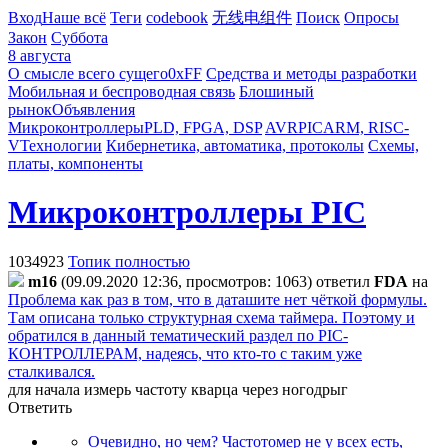
Вход
Наше всё
Теги
codebook
无线电组件
Поиск
Опросы
Закон
Суббота
8 августа
О смысле всего сущего
0xFF
Средства и методы разработки
Мобильная и беспроводная связь
Блошиный
рынок
Объявления
Микроконтроллеры
PLD, FPGA, DSP
AVR
PIC
ARM, RISC-
V
Технологии
Кибернетика, автоматика, протоколы
Схемы,
платы, компоненты
Микроконтроллеры PIC
1034923
Топик полностью
m16
(09.09.2020 12:36, просмотров: 1063)
ответил
FDA
на
Проблема как раз в том, что в даташите нет чёткой формулы.
Там описана только структурная схема таймера. Поэтому и
обратился в данный тематический раздел по PIC-
КОНТРОЛЛЕРАМ, надеясь, что кто-то с таким уже
сталкивался.
для начала измерь частоту кварца через ногодрыг
Ответить
Очевидно, но чем? Частотомер не у всех есть,