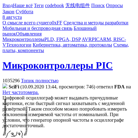
Вход
Наше всё
Теги
codebook
无线电组件
Поиск
Опросы
Закон
Суббота
8 августа
О смысле всего сущего
0xFF
Средства и методы разработки
Мобильная и беспроводная связь
Блошиный
рынок
Объявления
Микроконтроллеры
PLD, FPGA, DSP
AVR
PIC
ARM, RISC-
V
Технологии
Кибернетика, автоматика, протоколы
Схемы,
платы, компоненты
Микроконтроллеры PIC
1035296
Топик полностью
SciFi
(10.09.2020 13:44, просмотров: 746)
ответил
FDA
на
Нет частотомера.
Цифровой осциллограф может выдавать причудливые
картинки, если быстрый сигнал захватывать с медленной
развёрткой. Таким способом можно попробовать измерить
отклонение измеряемой частоты от номинальной. При
условии, что генератор опорной частоты в осциллографе
достаточно точный.
ส็็็็็็็็็็็็็็็็็็็็็็็็็༼ ຈل͜ຈ༽ส้้้้้้้้้้้้้้้้้้้้้้้