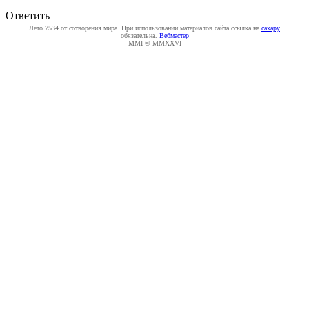
Ответить
Лето 7534 от сотворения мира. При использовании материалов сайта ссылка на
caxapу
обязательна.
Вебмастер
MMI © MMXXVI