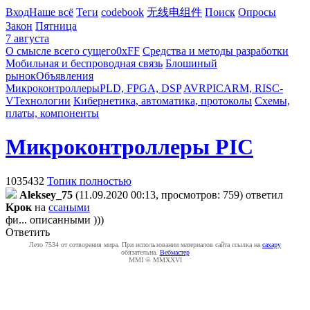
Вход
Наше всё
Теги
codebook
无线电组件
Поиск
Опросы
Закон
Пятница
7 августа
О смысле всего сущего
0xFF
Средства и методы разработки
Мобильная и беспроводная связь
Блошиный
рынок
Объявления
Микроконтроллеры
PLD, FPGA, DSP
AVR
PIC
ARM, RISC-
V
Технологии
Кибернетика, автоматика, протоколы
Схемы,
платы, компоненты
Микроконтроллеры PIC
1035432
Топик полностью
Aleksey_75
(11.09.2020 00:13, просмотров: 759)
ответил
Kpoк
на
ссаными
фи... описанными )))
Ответить
Лето 7534 от сотворения мира. При использовании материалов сайта ссылка на
caxapу
обязательна.
Вебмастер
MMI © MMXXVI