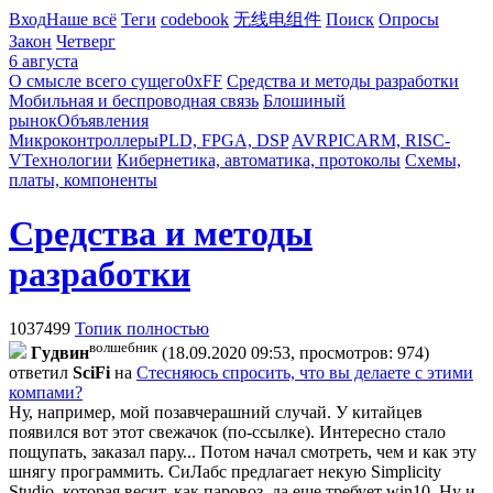
Вход
Наше всё
Теги
codebook
无线电组件
Поиск
Опросы
Закон
Четверг
6 августа
О смысле всего сущего
0xFF
Средства и методы разработки
Мобильная и беспроводная связь
Блошиный
рынок
Объявления
Микроконтроллеры
PLD, FPGA, DSP
AVR
PIC
ARM, RISC-
V
Технологии
Кибернетика, автоматика, протоколы
Схемы,
платы, компоненты
Средства и методы
разработки
1037499
Топик полностью
волшебник
Гyдвин
(18.09.2020 09:53, просмотров: 974)
ответил
SciFi
на
Стесняюсь спросить, что вы делаете с этими
компами?
Ну, например, мой позавчерашний случай. У китайцев
появился вот этот свежачок (по-ссылке). Интересно стало
пощупать, заказал пару... Потом начал смотреть, чем и как эту
шнягу программить. СиЛабс предлагает некую Simplicity
Studio, которая весит, как паровоз, да еще требует win10. Ну и