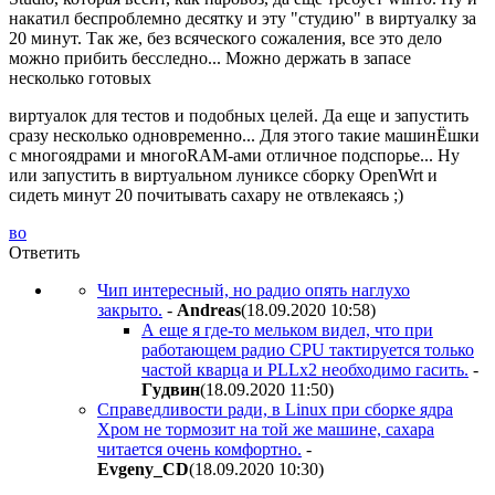
накатил беспроблемно десятку и эту "студию" в виртуалку за
20 минут. Так же, без всяческого сожаления, все это дело
можно прибить бесследно... Можно держать в запасе
несколько готовых
виртуалок для тестов и подобных целей. Да еще и запустить
сразу несколько одновременно... Для этого такие машинЁшки
с многоядрами и многоRAM-ами отличное подспорье... Ну
или запустить в виртуальном луниксе сборку OpenWrt и
сидеть минут 20 почитывать сахару не отвлекаясь ;)
во
Ответить
Чип интересный, но радио опять наглухо
закрыто.
-
Andreas
(18.09.2020 10:58
)
А еще я где-то мельком видел, что при
работающем радио CPU тактируется только
частой кварца и PLLx2 необходимо гасить.
-
Гyдвин
(18.09.2020 11:50
)
Справедливости ради, в Linux при сборке ядра
Хром не тормозит на той же машине, сахара
читается очень комфортно.
-
Evgeny_CD
(18.09.2020 10:30
)