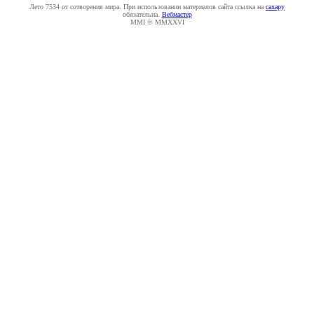
Лето 7534 от сотворения мира. При использовании материалов сайта ссылка на
caxapу
обязательна.
Вебмастер
MMI © MMXXVI