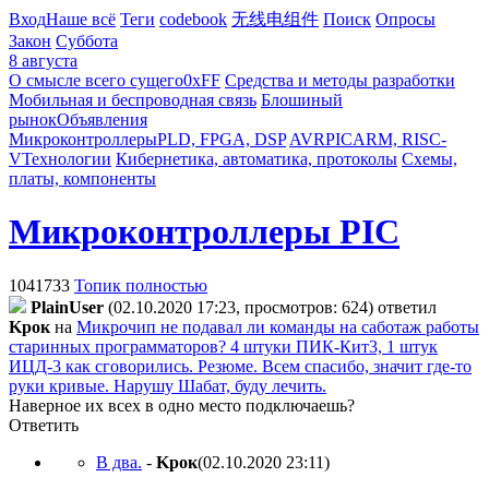
Вход
Наше всё
Теги
codebook
无线电组件
Поиск
Опросы
Закон
Суббота
8 августа
О смысле всего сущего
0xFF
Средства и методы разработки
Мобильная и беспроводная связь
Блошиный
рынок
Объявления
Микроконтроллеры
PLD, FPGA, DSP
AVR
PIC
ARM, RISC-
V
Технологии
Кибернетика, автоматика, протоколы
Схемы,
платы, компоненты
Микроконтроллеры PIC
1041733
Топик полностью
PlainUser
(02.10.2020 17:23, просмотров: 624)
ответил
Kpoк
на
Микрочип не подавал ли команды на саботаж работы
старинных программаторов? 4 штуки ПИК-Кит3, 1 штук
ИЦД-3 как сговорились. Резюме. Всем спасибо, значит где-то
руки кривые. Нарушу Шабат, буду лечить.
Наверное их всех в одно место подключаешь?
Ответить
В два.
-
Kpoк
(02.10.2020 23:11
)