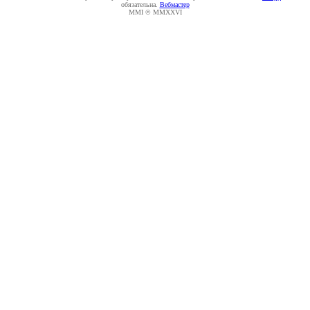
обязательна.
Вебмастер
MMI © MMXXVI