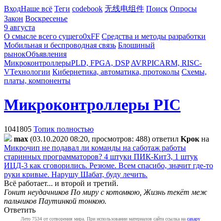
Вход
Наше всё
Теги
codebook
无线电组件
Поиск
Опросы
Закон
Воскресенье
9 августа
О смысле всего сущего
0xFF
Средства и методы разработки
Мобильная и беспроводная связь
Блошиный
рынок
Объявления
Микроконтроллеры
PLD, FPGA, DSP
AVR
PIC
ARM, RISC-
V
Технологии
Кибернетика, автоматика, протоколы
Схемы,
платы, компоненты
Микроконтроллеры PIC
1041805
Топик полностью
max
(03.10.2020 08:20, просмотров: 488)
ответил
Kpoк
на
Микрочип не подавал ли команды на саботаж работы
старинных программаторов? 4 штуки ПИК-Кит3, 1 штук
ИЦД-3 как сговорились. Резюме. Всем спасибо, значит где-то
руки кривые. Нарушу Шабат, буду лечить.
Всё работает... и второй и третий.
Гонит неудачников По миру с котомкою, Жизнь текёт меж
пальчиков Паутинкой тонкою.
Ответить
Лето 7534 от сотворения мира. При использовании материалов сайта ссылка на
caxapу