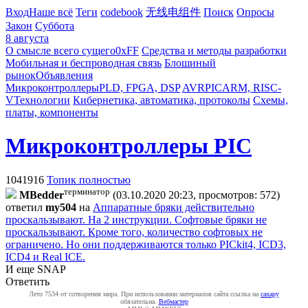
Вход
Наше всё
Теги
codebook
无线电组件
Поиск
Опросы
Закон
Суббота
8 августа
О смысле всего сущего
0xFF
Средства и методы разработки
Мобильная и беспроводная связь
Блошиный
рынок
Объявления
Микроконтроллеры
PLD, FPGA, DSP
AVR
PIC
ARM, RISC-
V
Технологии
Кибернетика, автоматика, протоколы
Схемы,
платы, компоненты
Микроконтроллеры PIC
1041916
Топик полностью
терминатор
MBedder
(03.10.2020 20:23, просмотров: 572)
ответил
my504
на
Аппаратные бряки действительно
проскальзывают. На 2 инструкции. Софтовые бряки не
проскальзывают. Кроме того, количество софтовых не
ограничено. Но они поддерживаются только PICkit4, ICD3,
ICD4 и Real ICE.
И еще SNAP
Ответить
Лето 7534 от сотворения мира. При использовании материалов сайта ссылка на
caxapу
обязательна.
Вебмастер