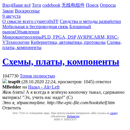
Вход
Наше всё
Теги
codebook
无线电组件
Поиск
Опросы
Закон
Воскресенье
9 августа
О смысле всего сущего
0xFF
Средства и методы разработки
Мобильная и беспроводная связь
Блошиный
рынок
Объявления
Микроконтроллеры
PLD, FPGA, DSP
AVR
PIC
ARM, RISC-
V
Технологии
Кибернетика, автоматика, протоколы
Схемы,
платы, компоненты
Схемы, платы, компоненты
1047730
Топик полностью
teap0t
(28.10.2020 22:24, просмотров: 1045)
ответил
MBedder
на
Назад - Alt+Left
Жеж блять! А я всегда в зелёную кнопочку тыкал, сдержанно
матерясь! "Эх, учить нас надо!" (С)
Это я, здравствуйте. http://the-epic-file.com/bookshelf.htm
Ответить
Лето 7534 от сотворения мира. При использовании материалов сайта ссылка на
caxapу
обязательна.
Вебмастер
MMI © MMXXVI