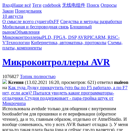
Вход
Наше всё
Теги
codebook
无线电组件
Поиск
Опросы
Закон
Понедельник
10 августа
О смысле всего сущего
0xFF
Средства и методы разработки
Мобильная и беспроводная связь
Блошиный
рынок
Объявления
Микроконтроллеры
PLD, FPGA, DSP
AVR
PIC
ARM, RISC-
V
Технологии
Кибернетика, автоматика, протоколы
Схемы,
платы, компоненты
Микроконтроллеры AVR
1076827
Топик полностью
Kceния
(13.02.2021 16:20, просмотров: 621)
ответил
maleon
на
Как туда Дудку прикрутить (что бы по F5 работало, а по F7
нет, если асм)? Пытался увидеть какие программаторы-
отладчики Студия поддерживает - пара-тройка штук от
Микрочипа
Использовала avrdude только для общения с внутренним
bootloader'ом для прошивки и ее верификации (обратное
чтение), да и то, главным образом, отдельно от AtmelStudio. И
вообще сомневаюсь, что у всех AVR бывает отладка :). У меня
когда-то такая плата была (она и сейчас где-то валяется), где