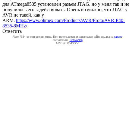
для ATmega8535 установлен разъем JTAG, но у меня так и не
получилось его задействовать. Очень возможно, что JTAG у
AVR не такой, как у
ARM.
https://www.olimex.com/Products/AVR/Proto/AVR-P40-
8535-8MHz/
Ответить
Лето 7534 от сотворения мира. При использовании материалов сайта ссылка на
caxapу
обязательна.
Вебмастер
MMI © MMXXVI