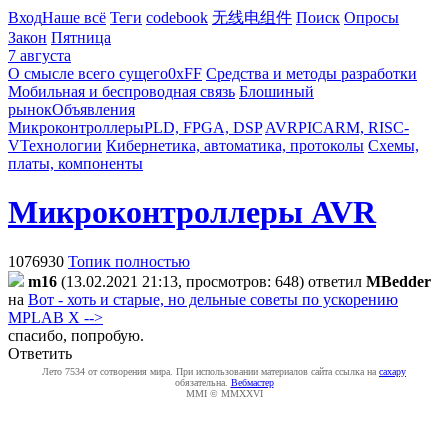
Вход
Наше всё
Теги
codebook
无线电组件
Поиск
Опросы
Закон
Пятница
7 августа
О смысле всего сущего
0xFF
Средства и методы разработки
Мобильная и беспроводная связь
Блошиный
рынок
Объявления
Микроконтроллеры
PLD, FPGA, DSP
AVR
PIC
ARM, RISC-
V
Технологии
Кибернетика, автоматика, протоколы
Схемы,
платы, компоненты
Микроконтроллеры AVR
1076930
Топик полностью
m16
(13.02.2021 21:13, просмотров: 648)
ответил
MBedder
на
Вот - хоть и старые, но дельные советы по ускорению
MPLAB X -->
спасибо, попробую.
Ответить
Лето 7534 от сотворения мира. При использовании материалов сайта ссылка на
caxapу
обязательна.
Вебмастер
MMI © MMXXVI