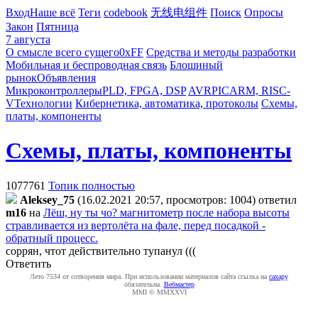
Вход
Наше всё
Теги
codebook
无线电组件
Поиск
Опросы
Закон
Пятница
7 августа
О смысле всего сущего
0xFF
Средства и методы разработки
Мобильная и беспроводная связь
Блошиный
рынок
Объявления
Микроконтроллеры
PLD, FPGA, DSP
AVR
PIC
ARM, RISC-
V
Технологии
Кибернетика, автоматика, протоколы
Схемы,
платы, компоненты
Схемы, платы, компоненты
1077761
Топик полностью
Aleksey_75
(16.02.2021 20:57, просмотров: 1004)
ответил
m16
на
Лёш, ну ты чо? магнитометр после набора высоты
стравливается из вертолёта на фале, перед посадкой -
обратный процесс.
соррян, чтот действительно тупанул (((
Ответить
Лето 7534 от сотворения мира. При использовании материалов сайта ссылка на
caxapу
обязательна.
Вебмастер
MMI © MMXXVI