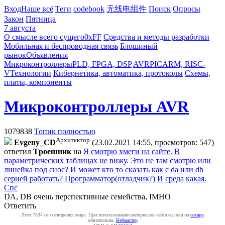
Вход
Наше всё
Теги
codebook
无线电组件
Поиск
Опросы
Закон
Пятница
7 августа
О смысле всего сущего
0xFF
Средства и методы разработки
Мобильная и беспроводная связь
Блошиный
рынок
Объявления
Микроконтроллеры
PLD, FPGA, DSP
AVR
PIC
ARM, RISC-
V
Технологии
Кибернетика, автоматика, протоколы
Схемы,
платы, компоненты
Микроконтроллеры AVR
1079838
Топик полностью
Архитектор
Evgeny_CD
(23.02.2021 14:55, просмотров: 547)
ответил
Tpoeшник
на
Я смотрю хмеги на сайте. В
параметрических таблицах не вижу. Это не там смотрю или
линейка под снос? И может кто то сказать как с da или db
серией работать? Программатор(отладчик?) И среда какая.
Спс
DA, DB очень перспективные семейства, IMHO
Ответить
Лето 7534 от сотворения мира. При использовании материалов сайта ссылка на
caxapу
обязательна.
Вебмастер