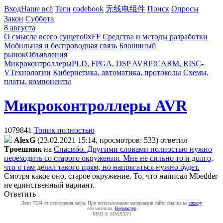
Вход
Наше всё
Теги
codebook
无线电组件
Поиск
Опросы
Закон
Суббота
8 августа
О смысле всего сущего
0xFF
Средства и методы разработки
Мобильная и беспроводная связь
Блошиный
рынок
Объявления
Микроконтроллеры
PLD, FPGA, DSP
AVR
PIC
ARM, RISC-
V
Технологии
Кибернетика, автоматика, протоколы
Схемы,
платы, компоненты
Микроконтроллеры AVR
1079841
Топик полностью
AlexG
(23.02.2021 15:14, просмотров: 533)
ответил
Tpoeшник
на
Спасибо. Другими словами полностью нужно
переходить со старого окружения. Мне не сильно то и долго,
что я там делал такого прям, но напрягаться нужно будет.
Смотря какое оно, старое окружение. То, что написал Mbedder
не единственный вариант.
Ответить
Лето 7534 от сотворения мира. При использовании материалов сайта ссылка на
caxapу
обязательна.
Вебмастер
MMI © MMXXVI