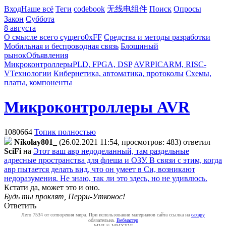
Вход
Наше всё
Теги
codebook
无线电组件
Поиск
Опросы
Закон
Суббота
8 августа
О смысле всего сущего
0xFF
Средства и методы разработки
Мобильная и беспроводная связь
Блошиный
рынок
Объявления
Микроконтроллеры
PLD, FPGA, DSP
AVR
PIC
ARM, RISC-
V
Технологии
Кибернетика, автоматика, протоколы
Схемы,
платы, компоненты
Микроконтроллеры AVR
1080664
Топик полностью
Nikolay801_
(26.02.2021 11:54, просмотров: 483)
ответил
SciFi
на
Этот ваш авр недоделанный, там раздельные
адресные пространства для флеша и ОЗУ. В связи с этим, когда
авр пытается делать вид, что он умеет в Си, возникают
недоразумения. Не знаю, так ли это здесь, но не удивлюсь.
Кстати да, может это и оно.
Будь ты проклят, Перри-Утконос!
Ответить
Лето 7534 от сотворения мира. При использовании материалов сайта ссылка на
caxapу
обязательна.
Вебмастер
MMI © MMXXVI