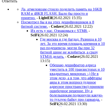
Ответить
Да, атмеловцам стоило поделить память на 16KB
RAM и 48KB FLASH. Было бы просто и
приятно.
-
LightElf
(26.02.2021 15:35
)
Посмотрел бы я на этих дешифровщиков в 8
битной системе.
-
Codavr
(26.02.2021 12:22
)
Их есть у нас. Ознакомься с STM8.
-
SciFi
(26.02.2021 12:24
)
Где москва и где багдад. Разница в 10
лет. За это время площадь кремния в 10
раз подешевела, могли бы при 32
битной шине не жлобиться, а сразу
STM16 делать.
-
Codavr
(26.02.2021
13:15
)
Обещаю дешифратор адреса
уместить в 100 транзисторах и 10
квадратных микронах :-) Не в
этом дело, а в том, что аффтары
авра в этом вопросе (единое
адресное пространство) приняли
ошибочное решение. Ну а
болельщикам подкинули какую-
то тухлую байку про гарварда.
-
SciFi
(26.02.2021 13:30
)