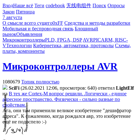
Вход
Наше всё
Теги
codebook
无线电组件
Поиск
Опросы
Закон
Пятница
7 августа
О смысле всего сущего
0xFF
Средства и методы разработки
Мобильная и беспроводная связь
Блошиный
рынок
Объявления
Микроконтроллеры
PLD, FPGA, DSP
AVR
PIC
ARM, RISC-
V
Технологии
Кибернетика, автоматика, протоколы
Схемы,
платы, компоненты
Микроконтроллеры AVR
1080679
Топик полностью
SciFi
(26.02.2021 12:06, просмотров: 640)
ответил
LightElf
на
В тех же Cortex-M вопрос решили. Логически - единое
адресное пространство. Физически - сильно разные по
свойствам.
Ага, они там применили великое изобретение "дешифратор
адреса". К сожалению, когда рождался авр, это изобретение
ещё не подоспело :-)
ส็็็็็็็็็็็็็็็็็็็็็็็็็༼ ຈل͜ຈ༽ส้้้้้้้้้้้้้้้้้้้้้้้