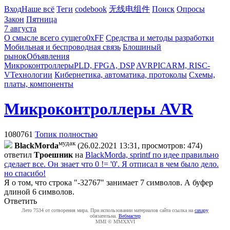
Вход
Наше всё
Теги
codebook
无线电组件
Поиск
Опросы
Закон
Пятница
7 августа
О смысле всего сущего
0xFF
Средства и методы разработки
Мобильная и беспроводная связь
Блошиный
рынок
Объявления
Микроконтроллеры
PLD, FPGA, DSP
AVR
PIC
ARM, RISC-
V
Технологии
Кибернетика, автоматика, протоколы
Схемы,
платы, компоненты
Микроконтроллеры AVR
1080761
Топик полностью
мудак
BlackMorda
(26.02.2021 13:31, просмотров: 474)
ответил
Tpoeшник
на
BlackMorda, sprintf по идее правильно
сделает все. Он знает что 0 != '0'. Я отписал в чем было дело.
но спасибо!
Я о том, что строка "-32767" занимает 7 символов. А буфер
длиной 6 символов.
Ответить
Лето 7534 от сотворения мира. При использовании материалов сайта ссылка на
caxapу
обязательна.
Вебмастер
MMI © MMXXVI