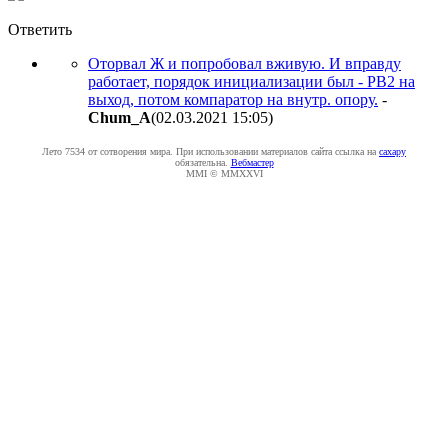
Ответить
Оторвал Ж и попробовал вживую. И вправду
работает, порядок инициализации был - PB2 на
выход, потом компаратор на внутр. опору.
-
Chum_A
(02.03.2021 15:05
)
Лето 7534 от сотворения мира. При использовании материалов сайта ссылка на
caxapу
обязательна.
Вебмастер
MMI © MMXXVI