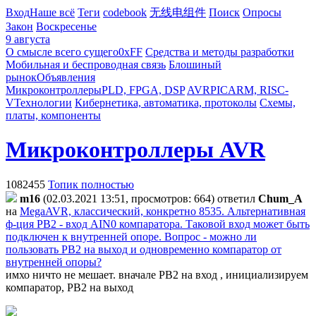
Вход
Наше всё
Теги
codebook
无线电组件
Поиск
Опросы
Закон
Воскресенье
9 августа
О смысле всего сущего
0xFF
Средства и методы разработки
Мобильная и беспроводная связь
Блошиный
рынок
Объявления
Микроконтроллеры
PLD, FPGA, DSP
AVR
PIC
ARM, RISC-
V
Технологии
Кибернетика, автоматика, протоколы
Схемы,
платы, компоненты
Микроконтроллеры AVR
1082455
Топик полностью
m16
(02.03.2021 13:51, просмотров: 664)
ответил
Chum_A
на
MegaAVR, классический, конкретно 8535. Альтернативная
ф-ция PB2 - вход AIN0 компаратора. Таковой вход может быть
подключен к внутренней опоре. Вопрос - можно ли
пользовать PB2 на выход и одновременно компаратор от
внутренней опоры?
имхо ничто не мешает. вначале PB2 на вход , инициализируем
компаратор, PB2 на выход